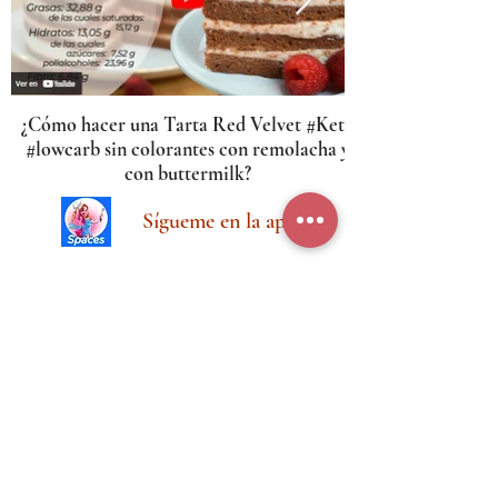
¿Cómo hacer una Tarta Red Velvet #Keto
#lowcarb sin colorantes con remolacha y
con buttermilk?
Sígueme en la app
Suscríbete para que te avise por email de
todas las novedades
SUSCRÍBETE
Ana Cardina Recetas requiere tiempo,
esfuerzo y recursos.