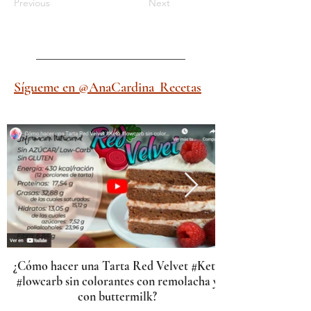
Previous
Next
Sígueme en @AnaCardina_Recetas
¿Cómo hacer una Tarta Red Velvet #Keto
#lowcarb sin colorantes con remolacha y
con buttermilk?