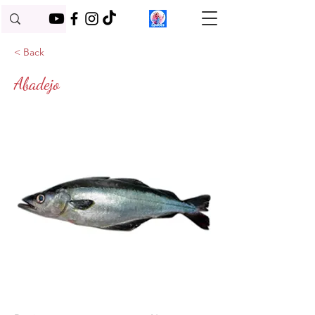
< Back
Abadejo