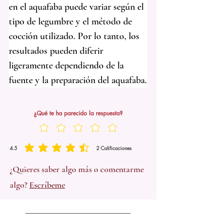
en el aquafaba puede variar según el 
tipo de legumbre y el método de 
cocción utilizado. Por lo tanto, los 
resultados pueden diferir 
ligeramente dependiendo de la 
fuente y la preparación del aquafaba.
¿Qué te ha parecido la respuesta?
4.5
2
Calificaciones
la calificación promedio es 4.5 de 5, basada en 2 votos, Calificaciones
¿Quieres saber algo más o comentarme
algo?
Escríbeme