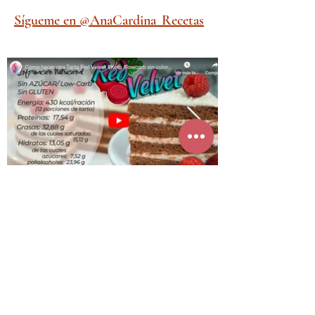
Sígueme en @AnaCardina_Recetas
¿Cómo hacer una Tarta Red Velvet #Keto
#lowcarb sin colorantes con remolacha y
con buttermilk?
Sígueme en la app
Suscríbete para que te avise por email de