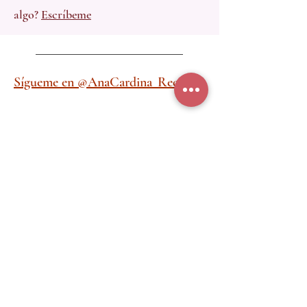
algo?
Escríbeme
Sígueme en @AnaCardina_Recetas
¿Cómo hacer una Tarta Red Velvet #Keto
#lowcarb sin colorantes con remolacha y
con buttermilk?