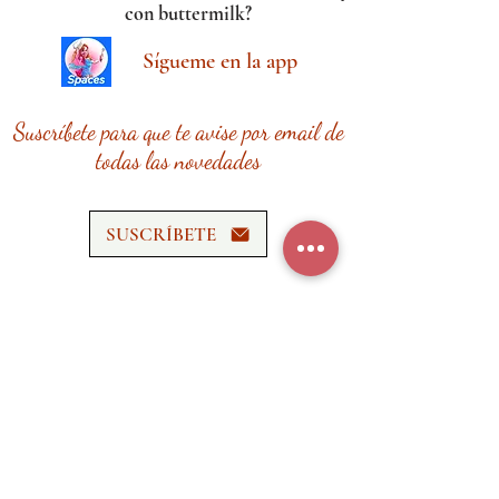
con buttermilk?
Sígueme en la app
Suscríbete para que te avise por email de
todas las novedades
SUSCRÍBETE
Ana Cardina Recetas requiere tiempo,
esfuerzo y recursos.
¡Tu donación me ayudará a seguir
creando contenido de calidad!
HAZ UNA DONACIÓN