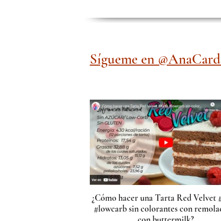
Sígueme en @AnaCardi
¿Cómo hacer una Tarta Red Velvet 
#lowcarb sin colorantes con remola
con buttermilk?