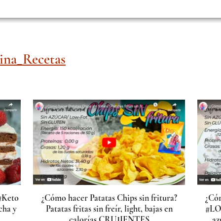
na_Recetas
#Keto
¿Cómo hacer Patatas Chips sin fritura?
¿Có
cha y
Patatas fritas sin freír, light, bajas en
#LO
calorías CRUJIENTES
az