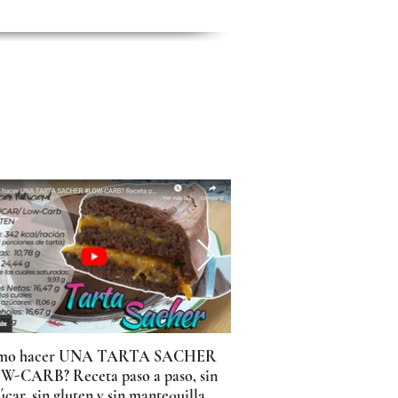
mo hacer UNA TARTA SACHER
¿Cómo hacer DUL
W-CARB? Receta paso a paso, sin
KETO bajo en calo
úcar, sin gluten y sin mantequilla
diabéticos SIN AZÚC