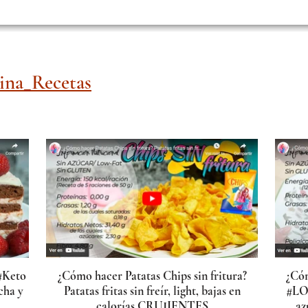
na_Recetas
#Keto
¿Cómo hacer Patatas Chips sin fritura?
¿Có
cha y
Patatas fritas sin freír, light, bajas en
#LO
calorías CRUJIENTES
az