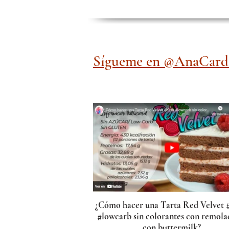
Sígueme en @AnaCardi
¿Cómo hacer una Tarta Red Velvet 
#lowcarb sin colorantes con remola
con buttermilk?