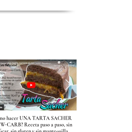
mo hacer UNA TARTA SACHER
¿Cómo hacer DUL
W-CARB? Receta paso a paso, sin
KETO bajo en calo
úcar, sin gluten y sin mantequilla
diabéticos SIN AZÚC