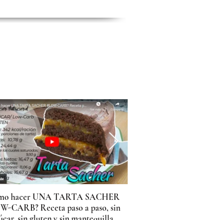
mo hacer UNA TARTA SACHER
¿Cómo hacer DUL
W-CARB? Receta paso a paso, sin
KETO bajo en calo
úcar, sin gluten y sin mantequilla
diabéticos SIN AZÚC