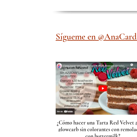
Sígueme en @AnaCardi
¿Cómo hacer una Tarta Red Velvet 
#lowcarb sin colorantes con remola
con buttermilk?