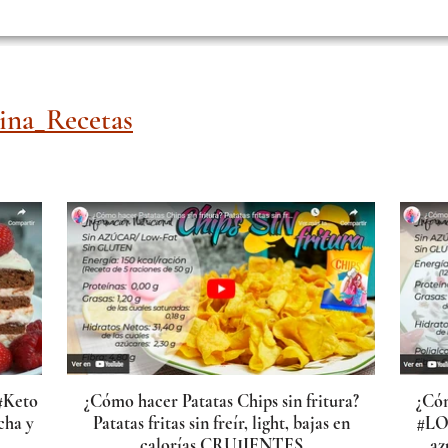
na_Recetas
#Keto
¿Cómo hacer Patatas Chips sin fritura?
¿Có
cha y
Patatas fritas sin freír, light, bajas en
#LO
calorías CRUJIENTES
az