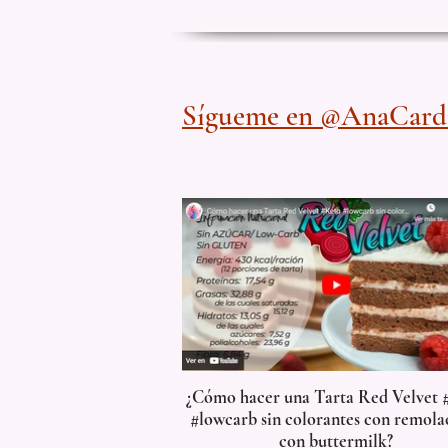
Sígueme en @AnaCardi
¿Cómo hacer una Tarta Red Velvet 
#lowcarb sin colorantes con remola
con buttermilk?