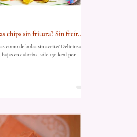
 chips sin fritura? Sin freír,
 super crujientes
as como de bolsa sin aceite? Deliciosas
, bajas en calorías, sólo 150 kcal por