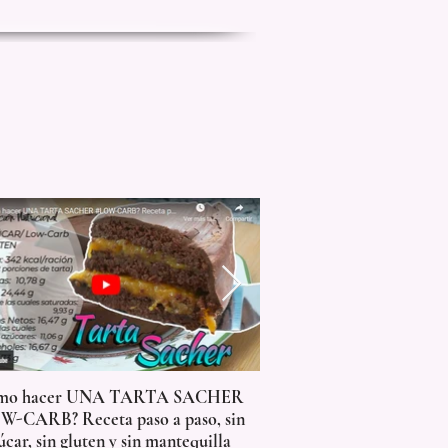
mo hacer UNA TARTA SACHER
¿Cómo hacer DUL
W-CARB? Receta paso a paso, sin
KETO bajo en calo
úcar, sin gluten y sin mantequilla
diabéticos SIN AZÚC