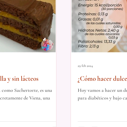
29 feb 2024
la y sin lácteos
¿Cómo hacer dulce 
azúcar
a como Sachertorte, es una
Hoy vamos a hacer un du
ncretamente de Viena, una
para diabéticos y bajo ca