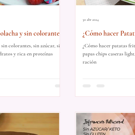
30 abr 2024
lacha y sin colorante
¿Cómo hacer Patatas
bajas en calorías y
in colorantes, sin azúcar, sin
¿Cómo hacer patatas frit
dratos y rica en proteínas
papas chips caseras light
ración