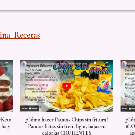
na_Recetas
#Keto
¿Cómo hacer Patatas Chips sin fritura?
¿Có
cha y
Patatas fritas sin freír, light, bajas en
#LO
calorías CRUJIENTES
az