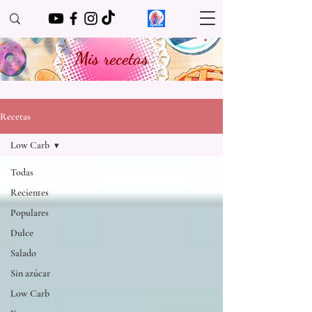
Mis recetas
Recetas
Low Carb
Todas
Recientes
Populares
Dulce
Salado
Sin azúcar
Low Carb