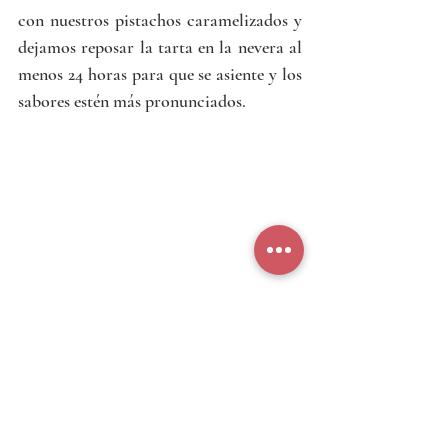
con nuestros pistachos caramelizados y 
dejamos reposar la tarta en la nevera al 
menos 24 horas para que se asiente y los 
sabores estén más pronunciados.
Transcurrido este tiempo, desmoldamos 
y retiramos el papel film o las tiras de 
acetato con cuidado. Ya podemos servir 
nuestra tarta.