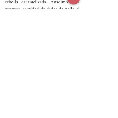
cebolla caramelizada. Añadimos una 
generosa cantidad de dados de pollo al 
curry y encima le ponemos otra capa de 
cebolla caramelizada. Para rematar, 
colocamos el huevo a la plancha y 
cerramos el sandwich con el otro gofre.	
Este gofre es realmente suculento y 
delicioso, lo tiene todo, el dulzor de la 
cebolla, el aroma del curry, la 
melosidad de la yema, la personalidad 
de las aceitunas…